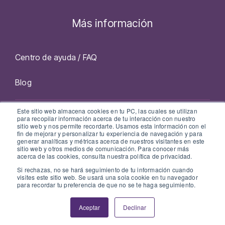
Más información
Centro de ayuda / FAQ
Blog
Este sitio web almacena cookies en tu PC, las cuales se utilizan
Facebook
Twitter
Instagram
LinkedIn
para recopilar información acerca de tu interacción con nuestro
sitio web y nos permite recordarte. Usamos esta información con el
fin de mejorar y personalizar tu experiencia de navegación y para
generar analíticas y métricas acerca de nuestros visitantes en este
sitio web y otros medios de comunicación. Para conocer más
acerca de las cookies, consulta nuestra política de privacidad.
Si rechazas, no se hará seguimiento de tu información cuando
Política de Privacidad
visites este sitio web. Se usará una sola cookie en tu navegador
para recordar tu preferencia de que no se te haga seguimiento.
© 2026 Book Salon
Aceptar
Declinar