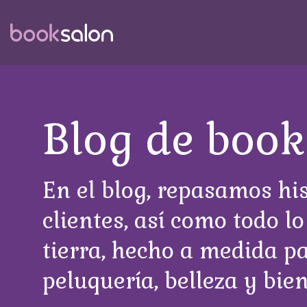
Skip
to
the
main
content.
Blog de book
En el blog, repasamos his
clientes, así como todo lo
tierra, hecho a medida 
peluquería, belleza y bien