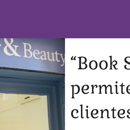
“Book 
permit
cliente